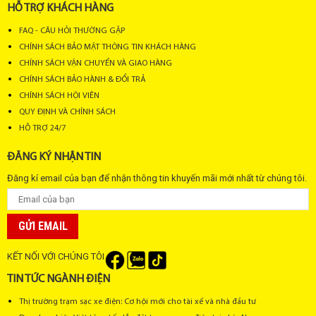
HỖ TRỢ KHÁCH HÀNG
FAQ - CÂU HỎI THƯỜNG GẶP
CHÍNH SÁCH BẢO MẬT THÔNG TIN KHÁCH HÀNG
CHÍNH SÁCH VẬN CHUYỂN VÀ GIAO HÀNG
CHÍNH SÁCH BẢO HÀNH & ĐỔI TRẢ
CHÍNH SÁCH HỘI VIÊN
QUY ĐỊNH VÀ CHÍNH SÁCH
HỖ TRỢ 24/7
ĐĂNG KÝ NHẬN TIN
Đăng kí email của bạn để nhận thông tin khuyến mãi mới nhất từ chúng tôi.
GỬI EMAIL
KẾT NỐI VỚI CHÚNG TÔI
TIN TỨC NGÀNH ĐIỆN
Thị trường trạm sạc xe điện: Cơ hội mới cho tài xế và nhà đầu tư