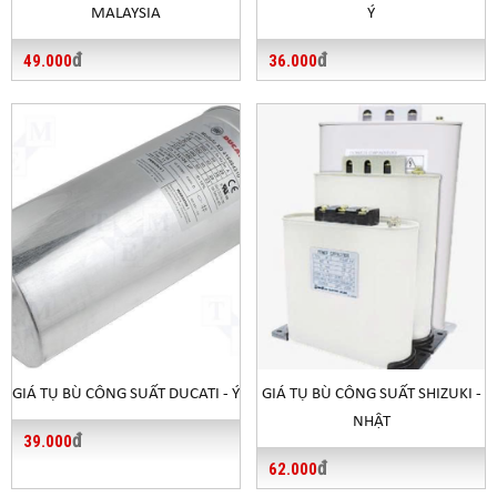
MALAYSIA
Ý
đ
đ
49.000
36.000
GIÁ TỤ BÙ CÔNG SUẤT DUCATI - Ý
GIÁ TỤ BÙ CÔNG SUẤT SHIZUKI -
NHẬT
đ
39.000
đ
62.000