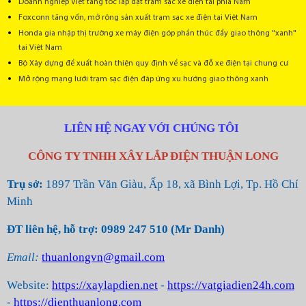
Doanh nghiệp Việt tăng tốc lắp đặt trạm sạc xe điện tại phía Nam
Foxconn tăng vốn, mở rộng sản xuất trạm sạc xe điện tại Việt Nam
Honda gia nhập thị trường xe máy điện góp phần thúc đẩy giao thông "xanh"
tại Việt Nam
Bộ Xây dựng đề xuất hoàn thiện quy định về sạc và đỗ xe điện tại chung cư
Mở rộng mạng lưới trạm sạc điện đáp ứng xu hướng giao thông xanh
LIÊN HỆ NGAY VỚI CHÚNG TÔI
CÔNG TY TNHH XÂY LẮP ĐIỆN THUẬN LONG
Trụ sở:
1897 Trần Văn Giàu, Ấp 18, xã Bình Lợi, Tp. Hồ Chí
Minh
ĐT liên hệ, hỗ trợ: 0989 247 510 (Mr Danh)
Email:
thuanlongvn@gmail.com
Website:
https://xaylapdien.net
-
https://vatgiadien24h.com
-
https://dienthuanlong.com