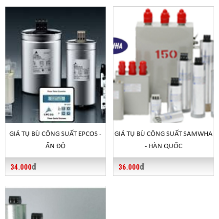
GIÁ TỤ BÙ CÔNG SUẤT SAMWHA
GIÁ TỤ BÙ CÔNG SUẤT EPCOS -
- HÀN QUỐC
ẤN ĐỘ
đ
đ
36.000
34.000