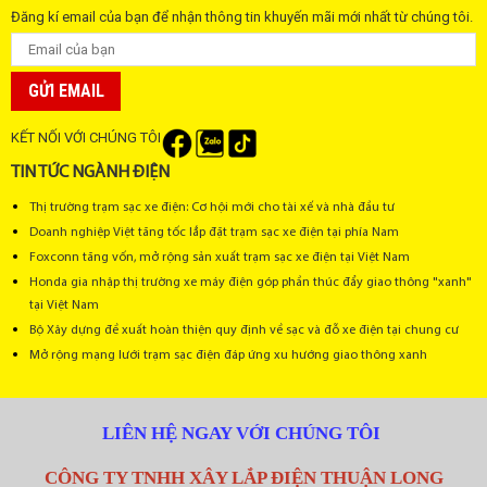
Đăng kí email của bạn để nhận thông tin khuyến mãi mới nhất từ chúng tôi.
GỬI EMAIL
KẾT NỐI VỚI CHÚNG TÔI
TIN TỨC NGÀNH ĐIỆN
Thị trường trạm sạc xe điện: Cơ hội mới cho tài xế và nhà đầu tư
Doanh nghiệp Việt tăng tốc lắp đặt trạm sạc xe điện tại phía Nam
Foxconn tăng vốn, mở rộng sản xuất trạm sạc xe điện tại Việt Nam
Honda gia nhập thị trường xe máy điện góp phần thúc đẩy giao thông "xanh"
tại Việt Nam
Bộ Xây dựng đề xuất hoàn thiện quy định về sạc và đỗ xe điện tại chung cư
Mở rộng mạng lưới trạm sạc điện đáp ứng xu hướng giao thông xanh
LIÊN HỆ NGAY VỚI CHÚNG TÔI
CÔNG TY TNHH XÂY LẮP ĐIỆN THUẬN LONG