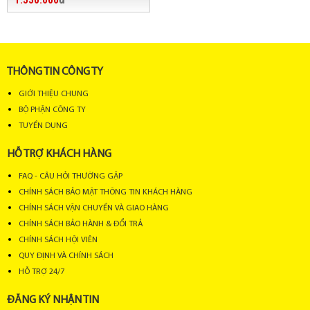
THÔNG TIN CÔNG TY
GIỚI THIỆU CHUNG
BỘ PHẬN CÔNG TY
TUYỂN DỤNG
HỖ TRỢ KHÁCH HÀNG
FAQ - CÂU HỎI THƯỜNG GẶP
CHÍNH SÁCH BẢO MẬT THÔNG TIN KHÁCH HÀNG
CHÍNH SÁCH VẬN CHUYỂN VÀ GIAO HÀNG
CHÍNH SÁCH BẢO HÀNH & ĐỔI TRẢ
CHÍNH SÁCH HỘI VIÊN
QUY ĐỊNH VÀ CHÍNH SÁCH
HỖ TRỢ 24/7
ĐĂNG KÝ NHẬN TIN