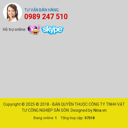
TƯ VẤN BÁN HÀNG:
0989 247 510
Hỗ trợ online:
Copyright © 2025
© 2018 - BẢN QUYỀN THUỘC CÔNG TY TNHH VẬT
TƯ CÔNG NGHIỆP SÀI GÒN
. Designed by
Nina.vn
Đang online:
1
Tổng truy cập:
57218