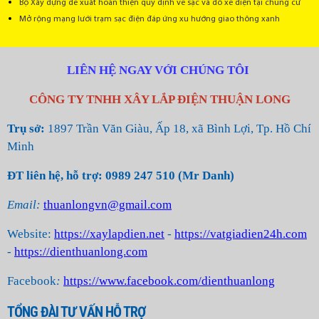
Bộ Xây dựng đề xuất hoàn thiện quy định về sạc và đỗ xe điện tại chung cư
Mở rộng mạng lưới trạm sạc điện đáp ứng xu hướng giao thông xanh
LIÊN HỆ NGAY VỚI CHÚNG TÔI
CÔNG TY TNHH XÂY LẮP ĐIỆN THUẬN LONG
Trụ sở:
1897 Trần Văn Giàu, Ấp 18, xã Bình Lợi, Tp. Hồ Chí
Minh
ĐT liên hệ, hỗ trợ: 0989 247 510 (Mr Danh)
Email:
thuanlongvn@gmail.com
Website:
https://xaylapdien.net
-
https://vatgiadien24h.com
-
https://dienthuanlong.com
Facebook
:
https://www.facebook.com/dienthuanlong
TỔNG ĐÀI TƯ VẤN HỖ TRỢ