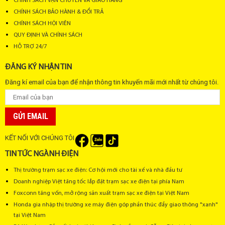
CHÍNH SÁCH VẬN CHUYỂN VÀ GIAO HÀNG
CHÍNH SÁCH BẢO HÀNH & ĐỔI TRẢ
CHÍNH SÁCH HỘI VIÊN
QUY ĐỊNH VÀ CHÍNH SÁCH
HỖ TRỢ 24/7
ĐĂNG KÝ NHẬN TIN
Đăng kí email của bạn để nhận thông tin khuyến mãi mới nhất từ chúng tôi.
GỬI EMAIL
KẾT NỐI VỚI CHÚNG TÔI
TIN TỨC NGÀNH ĐIỆN
Thị trường trạm sạc xe điện: Cơ hội mới cho tài xế và nhà đầu tư
Doanh nghiệp Việt tăng tốc lắp đặt trạm sạc xe điện tại phía Nam
Foxconn tăng vốn, mở rộng sản xuất trạm sạc xe điện tại Việt Nam
Honda gia nhập thị trường xe máy điện góp phần thúc đẩy giao thông "xanh"
tại Việt Nam