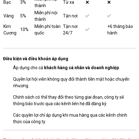
Bạc
3%
Từ xa
❌
❌
thành
Miễn phí nội
Vàng
5%
Tận nơi
✅
✅
thành
Kim
Miễn phí toàn
Tận nơi
+6 tháng bảo
10%
✅
Cương
quốc
24/7
hành
Điều kiện và điều khoản áp dụng
Áp dụng cho cả
khách hàng cá nhân và doanh nghiệp
.
Quyền lợi hội viên không quy đổi thành tiền mặt hoặc chuyển
nhượng.
Chính sách có thể thay đổi theo từng giai đoạn, công ty sẽ
thông báo trước qua các kênh liên hệ đã đăng ký.
Các quyền lợi chỉ áp dụng khi mua hàng qua các kênh chính
thức của công ty.