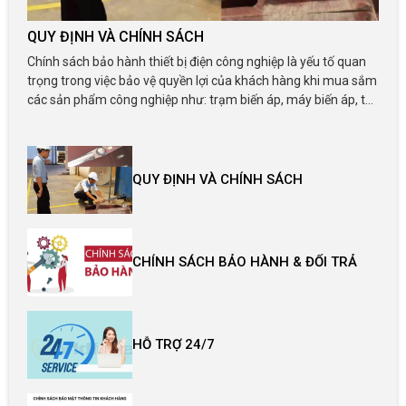
QUY ĐỊNH VÀ CHÍNH SÁCH
Chính sách bảo hành thiết bị điện công nghiệp là yếu tố quan
trọng trong việc bảo vệ quyền lợi của khách hàng khi mua sắm
các sản phẩm công nghiệp như: trạm biến áp, máy biến áp, tủ
điện, thiết bị đóng cắt, thiết bị điện cũ đã qua sử dụng,... Tại
Công ty Cổ phần Vật tư Thiết bị Công nghiệp Sài Gòn, chúng
tôi cam kết mang đến chính sách bảo hành rõ ràng, chuyên
nghiệp và tận tâm nhằm đảm bảo sự hài lòng tuyệt đối của
QUY ĐỊNH VÀ CHÍNH SÁCH
khách hàng.
CHÍNH SÁCH BẢO HÀNH & ĐỔI TRẢ
HỖ TRỢ 24/7