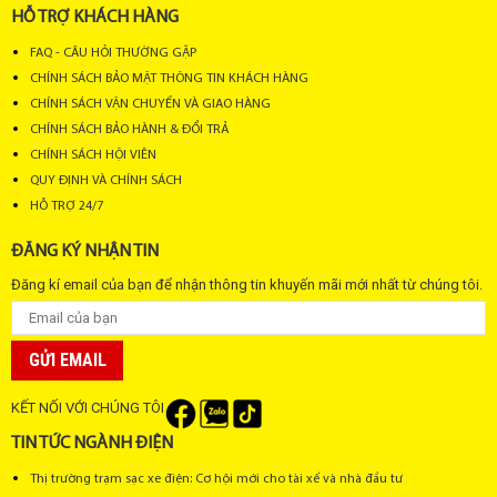
HỖ TRỢ KHÁCH HÀNG
FAQ - CÂU HỎI THƯỜNG GẶP
CHÍNH SÁCH BẢO MẬT THÔNG TIN KHÁCH HÀNG
CHÍNH SÁCH VẬN CHUYỂN VÀ GIAO HÀNG
CHÍNH SÁCH BẢO HÀNH & ĐỔI TRẢ
CHÍNH SÁCH HỘI VIÊN
QUY ĐỊNH VÀ CHÍNH SÁCH
HỖ TRỢ 24/7
ĐĂNG KÝ NHẬN TIN
Đăng kí email của bạn để nhận thông tin khuyến mãi mới nhất từ chúng tôi.
GỬI EMAIL
KẾT NỐI VỚI CHÚNG TÔI
TIN TỨC NGÀNH ĐIỆN
Thị trường trạm sạc xe điện: Cơ hội mới cho tài xế và nhà đầu tư