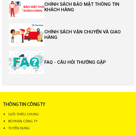
CHÍNH SÁCH BẢO MẬT THÔNG TIN
KHÁCH HÀNG
CHÍNH SÁCH VẬN CHUYỂN VÀ GIAO
HÀNG
FAQ - CÂU HỎI THƯỜNG GẶP
THÔNG TIN CÔNG TY
GIỚI THIỆU CHUNG
BỘ PHẬN CÔNG TY
TUYỂN DỤNG