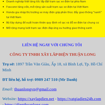
Doanh nghiệp Việt tăng tốc lắp đặt trạm sạc xe điện tại phía Nam
Foxconn tăng vốn, mở rộng sản xuất trạm sạc xe điện tại Việt Nam
Honda gia nhập thị trường xe máy điện góp phần thúc đẩy giao thông "xanh"
tại Việt Nam
Bộ Xây dựng đề xuất hoàn thiện quy định về sạc và đỗ xe điện tại chung cư
Mở rộng mạng lưới trạm sạc điện đáp ứng xu hướng giao thông xanh
LIÊN HỆ NGAY VỚI CHÚNG TÔI
CÔNG TY TNHH XÂY LẮP ĐIỆN THUẬN LONG
Trụ sở:
1897 Trần Văn Giàu, Ấp 18, xã Bình Lợi, Tp. Hồ Chí
Minh
ĐT liên hệ, hỗ trợ: 0989 247 510 (Mr Danh)
Email:
thuanlongvn@gmail.com
Website:
https://xaylapdien.net
-
https://vatgiadien24h.com
-
https://dienthuanlong.com