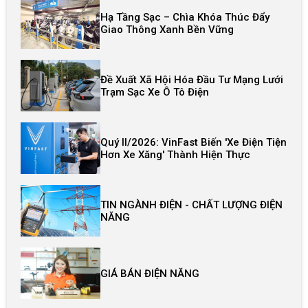
Hạ Tầng Sạc – Chìa Khóa Thúc Đẩy
Giao Thông Xanh Bền Vững
Đề Xuất Xã Hội Hóa Đầu Tư Mạng Lưới
Trạm Sạc Xe Ô Tô Điện
Quý II/2026: VinFast Biến 'xe Điện Tiện
Hơn Xe Xăng' Thành Hiện Thực
TIN NGÀNH ĐIỆN - CHẤT LƯỢNG ĐIỆN
NĂNG
GIÁ BÁN ĐIỆN NĂNG