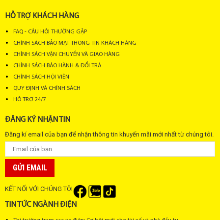
HỖ TRỢ KHÁCH HÀNG
FAQ - CÂU HỎI THƯỜNG GẶP
CHÍNH SÁCH BẢO MẬT THÔNG TIN KHÁCH HÀNG
CHÍNH SÁCH VẬN CHUYỂN VÀ GIAO HÀNG
CHÍNH SÁCH BẢO HÀNH & ĐỔI TRẢ
CHÍNH SÁCH HỘI VIÊN
QUY ĐỊNH VÀ CHÍNH SÁCH
HỖ TRỢ 24/7
ĐĂNG KÝ NHẬN TIN
Đăng kí email của bạn để nhận thông tin khuyến mãi mới nhất từ chúng tôi.
GỬI EMAIL
KẾT NỐI VỚI CHÚNG TÔI
TIN TỨC NGÀNH ĐIỆN