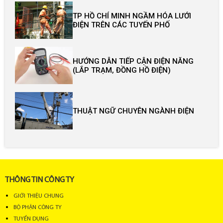
TP HỒ CHÍ MINH NGẦM HÓA LƯỚI
ĐIỆN TRÊN CÁC TUYẾN PHỐ
HƯỚNG DẪN TIẾP CẬN ĐIỆN NĂNG
(LẮP TRẠM, ĐỒNG HỒ ĐIỆN)
THUẬT NGỮ CHUYÊN NGÀNH ĐIỆN
THÔNG TIN CÔNG TY
GIỚI THIỆU CHUNG
BỘ PHẬN CÔNG TY
TUYỂN DỤNG