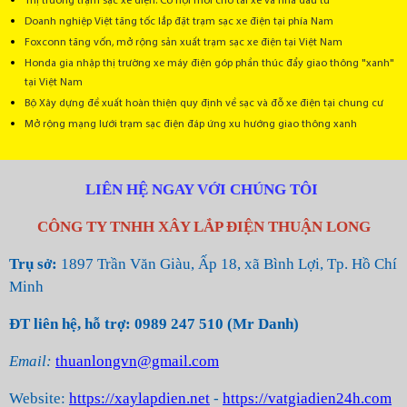
Thị trường trạm sạc xe điện: Cơ hội mới cho tài xế và nhà đầu tư
Doanh nghiệp Việt tăng tốc lắp đặt trạm sạc xe điện tại phía Nam
Foxconn tăng vốn, mở rộng sản xuất trạm sạc xe điện tại Việt Nam
Honda gia nhập thị trường xe máy điện góp phần thúc đẩy giao thông "xanh"
tại Việt Nam
Bộ Xây dựng đề xuất hoàn thiện quy định về sạc và đỗ xe điện tại chung cư
Mở rộng mạng lưới trạm sạc điện đáp ứng xu hướng giao thông xanh
LIÊN HỆ NGAY VỚI CHÚNG TÔI
CÔNG TY TNHH XÂY LẮP ĐIỆN THUẬN LONG
Trụ sở:
1897 Trần Văn Giàu, Ấp 18, xã Bình Lợi, Tp. Hồ Chí
Minh
ĐT liên hệ, hỗ trợ: 0989 247 510 (Mr Danh)
Email:
thuanlongvn@gmail.com
Website:
https://xaylapdien.net
-
https://vatgiadien24h.com