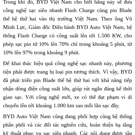
Trong khi đó, BYD Việt Nam cho biết hãng này sẽ đưa
công nghệ sạc siêu nhanh Flash Charge cùng pin Blade
thế hệ thứ hai vào thị trường Việt Nam. Theo ông Võ
Minh Lực, Giám đốc Điều hành BYD Auto Việt Nam, hệ
thống Flash Charge có công suất lên tới 1.500 KW, cho
phép sạc pin từ 10% lên 70% chỉ trong khoảng 5 phút, từ
10% lên 97% trong khoảng 9 phút.
Để khai thác hiệu quả công nghệ sạc nhanh này, phương
tiện phải được trang bị loại pin tương thích. Vì vậy, BYD
đã phát triển pin Blade thế hệ thứ hai với khả năng tiếp
nhận dòng điện công suất lớn, giúp rút ngắn đáng kể thời
gian sạc. Với công nghệ mới, xe có thể đạt phạm vi di
chuyển lên tới khoảng 1.000 km sau mỗi lần sạc đầy.
BYD Auto Việt Nam cũng đang phối hợp cùng hệ thống
phân phối và các đối tác nghiên cứu, hoàn thiện hạ tầng
kỹ thuật phục vụ sạc siêu nhanh. Các nội dung được tập