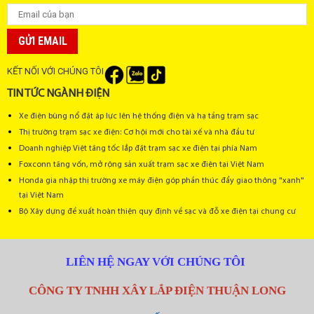
Thi công lắp đặt trạm biến áp 3 pha trung thế - hạ thế, thi công trạm
biến áp điện, nhận thi công điện nhà xưởng, lắp hệ thống chiếu
sáng, gia công lắp đặt tủ điện công nghiệp, bảo trì trạm điện, bảo trì
GỬI EMAIL
trạm biến áp, thí nghiệm trạm biến áp, sửa chữa máy biến áp, sửa
chữa bảo trì tủ điện.
KẾT NỐI VỚI CHÚNG TÔI
TIN TỨC NGÀNH ĐIỆN
Để Khách hàng tiết kiệm chi phí trong quá trình thay trạm biến áp
mới, chúng tôi có chính sách hỗ trợ thu lại máy cũ với giá hợp lý.
Xe điện bùng nổ đặt áp lực lên hệ thống điện và hạ tầng trạm sạc
Thị trường trạm sạc xe điện: Cơ hội mới cho tài xế và nhà đầu tư
Thu mua trạm điện,máy biến áp và thiết bị điện cũ, máy cắt không
Doanh nghiệp Việt tăng tốc lắp đặt trạm sạc xe điện tại phía Nam
khí cũ, ACB 3pha 4 pha cũ Mitsubishi, Aptomat 3pha 4pha cũ,
Foxconn tăng vốn, mở rộng sản xuất trạm sạc xe điện tại Việt Nam
MCCB, CB 3pha cũ, khởi động từ cũ, contactor cũ từ 10A, 16A,
Honda gia nhập thị trường xe máy điện góp phần thúc đẩy giao thông "xanh"
20A, 25A, 30A, 35A, 40A, 50A, 60A, 75A, 80A, 100A, 125A,
tại Việt Nam
150A, 175A, 200A, 225A, 300A, 350A, 400A, 500A, 600A,
Bộ Xây dựng đề xuất hoàn thiện quy định về sạc và đỗ xe điện tại chung cư
630A, 800A, 1000A, 1250A, 1600A, 2000A, 2500A, 3200A,
4000A, 5000A.
LIÊN HỆ NGAY VỚI CHÚNG TÔI
Giá trạm biến áp hợp bộ, giá trạm điện kiểu kios, giá trạm điện
cũ, trạm điện cũ giá rẻ, trạm biến áp cũ giá bao nhiêu?, Thi công
CÔNG TY TNHH XÂY LẮP ĐIỆN THUẬN LONG
lắp đặt trạm biến áp 3 pha trung thế hạ thế, nhận gia công lắp tủ