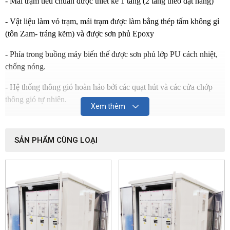
- Mái trạm tiêu chuẩn được thiết kế 1 tầng (2 tầng theo đặt hàng)
- Vật liệu làm vỏ trạm, mái trạm được làm bằng thép tấm không gỉ
(tôn Zam- tráng kẽm) và được sơn phủ Epoxy
- Phía trong buồng máy biến thế được sơn phủ lớp PU cách nhiệt,
chống nóng.
- Hệ thống thông gió hoàn hảo bởi các quạt hút và các cửa chớp
thông gió tự nhiên.
Xem thêm
- Chân đế dùng thép hình U100 hoặc U200 được mạ kẽm nhúng
nóng đảm bảo không han gỉ trong điều kiện thời tiết khắc nghiệt,
SẢN PHẨM CÙNG LOẠI
môi trường bụi bẩn hoặc hơi nước biển muối mặn
GIÁ CUNG CẤP TRỌN GÓI CỤM TRẠM BIẾN ÁP
(TRẠM ĐIỆN) KIỂU HỢP BỘ KIOS 320KVA