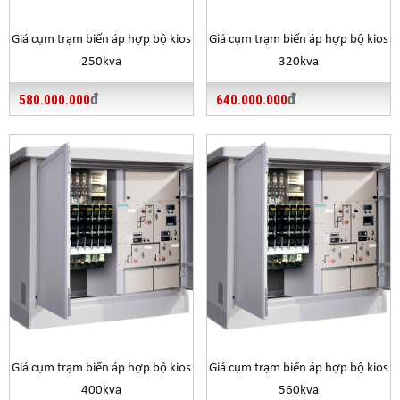
Phụ kiện trung hạ thế đi kèm
VN
Giá cụm trạm biến áp hợp bộ kios
Giá cụm trạm biến áp hợp bộ kios
250kva
320kva
đ
đ
580.000.000
640.000.000
BẢNG GIÁ CUNG CẤP TRỌN GÓI CỤM TRẠM BIẾN Á
Giá cụm trạm biến áp hợp bộ kios
Giá cụm trạm biến áp hợp bộ kios
KIỂU HỢP BỘ KIOS TỪ 100KVA – 3000K
400kva
560kva