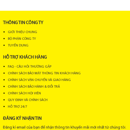
11
Cụm trạm biến áp kiểu hợp bộ Kios 1500KVA
1,
THÔNG TIN CÔNG TY
12
Cụm trạm biến áp kiểu hợp bộ Kios 2000KVA
1,
GIỚI THIỆU CHUNG
13
Cụm trạm biến áp kiểu hợp bộ Kios 2500KVA
1,
BỘ PHẬN CÔNG TY
TUYỂN DỤNG
(Giá chưa VAT, có thể thay đổi theo từng thời điểm hoặc vị trí nơi c
HỖ TRỢ KHÁCH HÀNG
Bên cạnh đó, quý khách có thể tham khảo thêm các trạm biến áp
FAQ - CÂU HỎI THƯỜNG GẶP
khác mà chúng tôi đang cung cấp:
CHÍNH SÁCH BẢO MẬT THÔNG TIN KHÁCH HÀNG
Trạm biến áp treo - Trạm biến áp giàn - Trạm biến áp bệt - Trạm kín
CHÍNH SÁCH VẬN CHUYỂN VÀ GIAO HÀNG
- Trạm biến áp kiểu hợp bộ kios: 100kva, 160kva, 250kva, 320kva,
CHÍNH SÁCH BẢO HÀNH & ĐỔI TRẢ
400kva, 560kva, 630kva, 750kva, 1000kva, 1250kva, 1500kva,
CHÍNH SÁCH HỘI VIÊN
2000kva,2500kva, 3000kva.
QUY ĐỊNH VÀ CHÍNH SÁCH
HỖ TRỢ 24/7
Ngoài ra, dịch vụ thi công và lắp đặt trạm biến áp tại công ty sẽ
ĐĂNG KÝ NHẬN TIN
giúp cho quý khách hài lòng.
Đăng kí email của bạn để nhận thông tin khuyến mãi mới nhất từ chúng tôi.