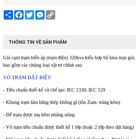
Share
Facebook
Twitter
Messenger
Copy
Link
THÔNG TIN VỀ SẢN PHẨM
Giá cụm trạm biến áp (trạm điện) 320kva kiểu hợp bộ kios trọn gói,
bao gồm các chủng loại vật tư chính sau
VỎ TRẠM ĐẶT BIỆT:
- Tiêu chuẩn thiết kế và chế tạo: IEC 1330; IEC 529
- Khung trạm làm bằng thép không gỉ (tôn Zam- tráng kẽm)
- Đế trạm được mạ kẽm nhúng nóng.
- Vỏ trạm tiêu chuẩn được thiết kế 1 lớp (hoặc 2 lớp theo đặt hàng)