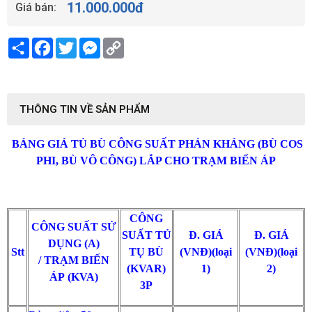
11.000.000
đ
Giá bán:
Share
Facebook
Twitter
Messenger
Copy
Link
THÔNG TIN VỀ SẢN PHẨM
BẢNG GIÁ TỦ BÙ CÔNG SUẤT PHẢN KHÁNG (BÙ COS
PHI, BÙ VÔ CÔNG) LẮP CHO TRẠM BIẾN ÁP
CÔNG
CÔNG SUẤT SỬ
SUẤT TỦ
Đ. GIÁ
Đ. GIÁ
DỤNG (A)
Stt
TỤ BÙ
(VNĐ)(loại
(VNĐ)(loại
/ TRẠM BIẾN
(KVAR)
1)
2)
ÁP (KVA)
3P