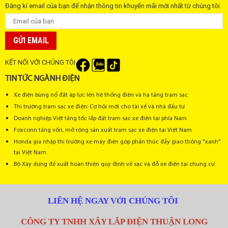
Đăng kí email của bạn để nhận thông tin khuyến mãi mới nhất từ chúng tôi.
SINO/ EPCOS/
Tụ bù 3 pha 20Kvar 415V/440V
DUCATI
cái
1
GỬI EMAIL
/SAMWHA
KẾT NỐI VỚI CHÚNG TÔI
Teco, Hyundai -
MCCB tổng 3 pha 200A
cái
1
Korea
TIN TỨC NGÀNH ĐIỆN
Xe điện bùng nổ đặt áp lực lên hệ thống điện và hạ tầng trạm sạc
Teco, Hyundai -
Khởi động từ 3 pha 50A
cái
4
Thị trường trạm sạc xe điện: Cơ hội mới cho tài xế và nhà đầu tư
Korea
Doanh nghiệp Việt tăng tốc lắp đặt trạm sạc xe điện tại phía Nam
Foxconn tăng vốn, mở rộng sản xuất trạm sạc xe điện tại Việt Nam
Đồng hồ điều khiển cos phi 4 cấp
SK - VN
cái
1
Honda gia nhập thị trường xe máy điện góp phần thúc đẩy giao thông "xanh"
tại Việt Nam
Đồng hồ đo Vôn 500V, Amper
CNC - TQ
cái
2
Bộ Xây dựng đề xuất hoàn thiện quy định về sạc và đỗ xe điện tại chung cư
400/5A
Biến dòng đo lường 400/5A
MR - Taiwan
cái
1
LIÊN HỆ NGAY VỚI CHÚNG TÔI
Nhân công (kg bao lắp) dây điện,
VN
hệ
1
CÔNG TY TNHH XÂY LẮP ĐIỆN THUẬN LONG
vật tư phụ