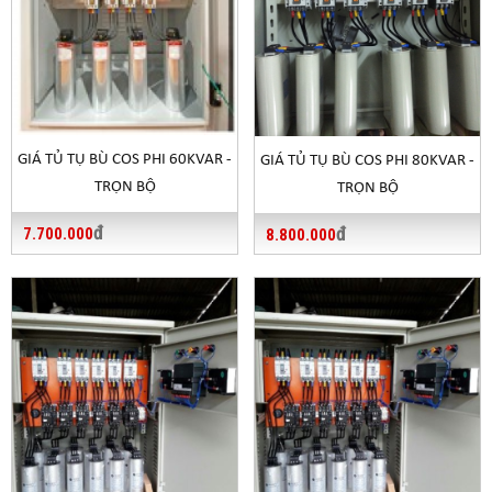
Trạm điện 300/320
8
150 KVAR
16,000,000
13,500,000
KVA
Trạm điện 320/400
9
180 KVAR
20,000,000
16,500,000
KVA
GIÁ TỦ TỤ BÙ COS PHI 60KVAR -
GIÁ TỦ TỤ BÙ COS PHI 80KVAR -
Trạm biến áp 3P
TRỌN BỘ
10
200 KVAR
22,000,000
18,500,000
TRỌN BỘ
400 KVA
đ
đ
7.700.000
8.800.000
Trạm biến áp 3P
11
240 KVAR
26,000,000
22,000,000
500 KVA
Trạm biến áp 560
12
280 KVAR
31,500,000
25,500,000
KVA
Trạm biến áp 630
13
300 KVAR
33,000,000
27,000,000
KVA
Trạm hạ thế 750
14
360 KVAR
39,000,000
32,000,000