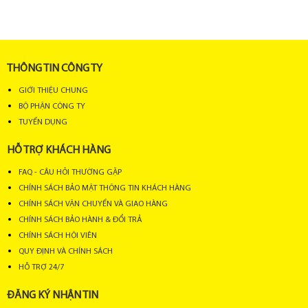
- MCCB tổng, Khởi động từ: C&S - Ấn Độ (india), Teco,
Korea – Hyundai
- Tụ bù cos phi: SINO, SAMWHA, EPCOS, ENERLUX
THÔNG TIN CÔNG TY
- Đồng hồ điều khiển cos phi: SK - 4cấp
GIỚI THIỆU CHUNG
Tất cả vật tư đều là hàng chính hãng, có giấy chứng nhận xuất xứ
BỘ PHẬN CÔNG TY
hàng hóa CO, CQ
TUYỂN DỤNG
Chi tiết tủ bù công suất phản kháng (bù cos phi, công suất vô
HỖ TRỢ KHÁCH HÀNG
công):
120Kvar với 4 cấp động 25Kvar, 1 cấp nền 20Kvar
FAQ - CÂU HỎI THƯỜNG GẶP
CHÍNH SÁCH BẢO MẬT THÔNG TIN KHÁCH HÀNG
CHÍNH SÁCH VẬN CHUYỂN VÀ GIAO HÀNG
CHÍNH SÁCH BẢO HÀNH & ĐỔI TRẢ
Vỏ tủ bù ngoài trời, có kính, chân
VN
cái
1
CHÍNH SÁCH HỘI VIÊN
đế 900x600x400mm
QUY ĐỊNH VÀ CHÍNH SÁCH
HỖ TRỢ 24/7
SINO/ EPCOS/
Tụ bù 3 pha 25Kvar 415V/440V
DUCATI
cái
4
ĐĂNG KÝ NHẬN TIN
/SAMWHA