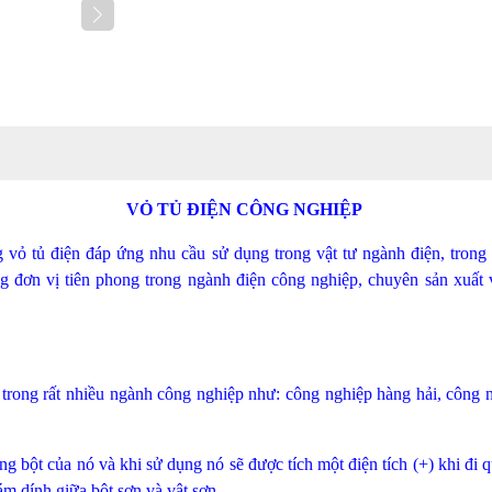
VỎ TỦ ĐIỆN CÔNG NGHIỆP
g vỏ tủ điện đáp ứng nhu cầu sử dụng trong vật tư ngành điện, trong
ơn vị tiên phong trong ngành điện công nghiệp, chuyên sản xuất vỏ 
 trong rất nhiều ngành công nghiệp như: công nghiệp hàng hải, công 
ng bột của nó và khi sử dụng nó sẽ được tích một điện tích (+) khi đi qu
bám dính giữa bột sơn và vật sơn.