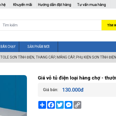
n hệ
Khuyến mãi
Hướng dẫn đặt hàng
Tư vấn mua hàng
TÌM 
 BÁN CHẠY
SẢN PHẨM MỚI
P TOLE SƠN TĨNH ĐIỆN, THANG CÁP, MÁNG CÁP, PHỤ KIỆN SƠN TĨNH ĐIỆ
Giá vỏ tủ điện loại hàng chợ - thư
130.000
đ
Giá bán:
Share
Facebook
Twitter
Messenger
Copy
Link