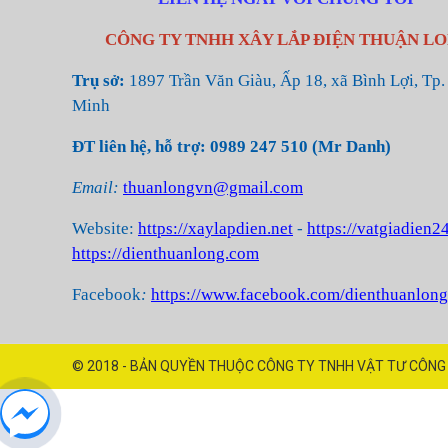
12
Kích thước
CÔNG TY TNHH XÂY LẮP ĐIỆN THUẬN L
Trụ sở:
1897 Trần Văn Giàu, Ấp 18, xã Bình Lợi, Tp.
13
Kích thước
Minh
14
Kích thước
ĐT liên hệ, hỗ trợ: 0989 247 510 (Mr Danh)
15
Kích thước
Email:
thuanlongvn@gmail.com
16
Kích thước
Website:
https://xaylapdien.net
-
https://vatgiadien
https://dienthuanlong.com
17
Kích thước
Facebook
:
https://www.facebook.com/dienthuanlong
18
Kích thước
19
Kích thước
© 2018 - BẢN QUYỀN THUỘC CÔNG TY TNHH VẬT TƯ CÔNG 
20
Kích thước
21
Kích thước