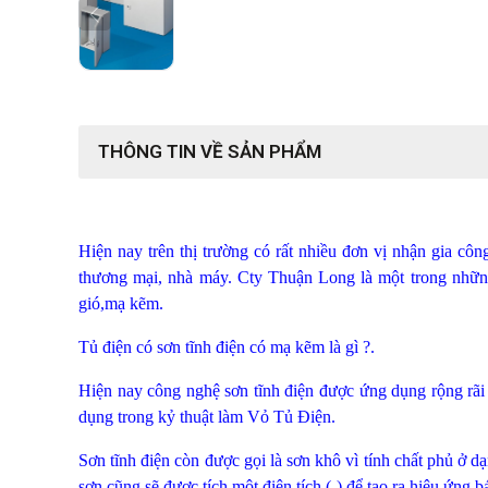
THÔNG TIN VỀ SẢN PHẨM
Hiện nay trên thị trường có rất nhiều đơn vị nhận gia côn
thương mại, nhà máy. Cty Thuận Long là một trong những đ
gió,mạ kẽm.
Tủ điện có sơn tĩnh điện có mạ kẽm là gì ?.
Hiện nay công nghệ sơn tĩnh điện được ứng dụng rộng rãi
dụng trong kỷ thuật làm Vỏ Tủ Điện.
Sơn tĩnh điện còn được gọi là sơn khô vì tính chất phủ ở dạ
sơn cũng sẽ được tích một điện tích (-) để tạo ra hiệu ứng 