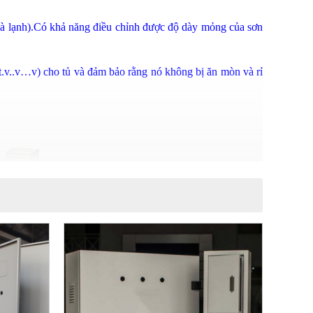
 và lạnh).Có khả năng điều chỉnh được độ dày mỏng của sơn
it.v..v…v) cho tủ và đảm bảo rằng nó không bị ăn mòn và rỉ