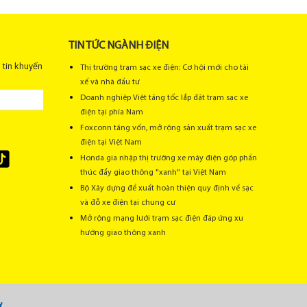
Đơn giá: 190,000
Đơn giá: 240,000
TIN TỨC NGÀNH ĐIỆN
 tin khuyến
Đơn giá: 300,000
Thị trường trạm sạc xe điện: Cơ hội mới cho tài
xế và nhà đầu tư
Đơn giá: 320,000
Doanh nghiệp Việt tăng tốc lắp đặt trạm sạc xe
điện tại phía Nam
Đơn giá: 340,000
Foxconn tăng vốn, mở rộng sản xuất trạm sạc xe
điện tại Việt Nam
Đơn giá: 360,000
Honda gia nhập thị trường xe máy điện góp phần
thúc đẩy giao thông "xanh" tại Việt Nam
Đơn giá: 400,000
Bộ Xây dựng đề xuất hoàn thiện quy định về sạc
và đỗ xe điện tại chung cư
Đơn giá: 440,000
Mở rộng mạng lưới trạm sạc điện đáp ứng xu
hướng giao thông xanh
Đơn giá: 440,000
Đơn giá: 460,000
Đơn giá: 480,000