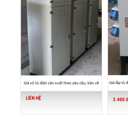
Giá lắp tủ 
Giá vỏ tủ điện sản xuất theo yêu cầu, bản vẽ
LIÊN HỆ
2.400.
BẢNG GIÁ T
STT
QUI CÁC