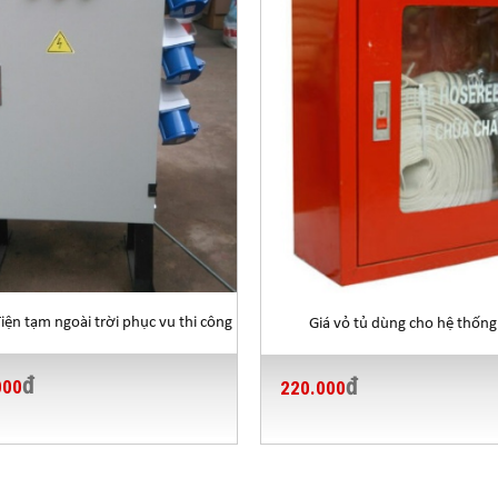
điện tạm ngoài trời phục vu thi công
Giá vỏ tủ dùng cho hệ thống
đ
đ
000
220.000
HÁNG 01/2019 VỎ TỦ SƠN TĨNH ĐIỆN
DẠNG THÔNG DỤ
ĐƠN GIÁ (VNĐ)
ĐƠN GIÁ (VNĐ)
H
(Ngang x Cao x Sâu)
Tole 1mm
Tole 1.2mm