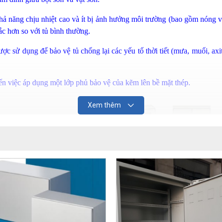
 khả năng chịu nhiệt cao và ít bị ảnh hưởng môi trường (bao gồm nóng
c hơn so với tủ bình thường.
ợc sử dụng để bảo vệ tủ chống lại các yếu tố thời tiết (mưa, muối, ax
ến việc áp dụng một lớp phủ bảo vệ của kẽm lên bề mặt thép.
Xem thêm